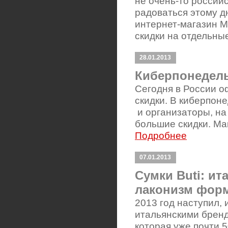
не очень-то россий
радоваться этому д
интернет-магазин M
скидки на отдельны
28.01.2013
Киберпонедель
Сегодня в России о
скидки. В киберпоне
и организаторы, на
большие скидки. Ма
Подробнее
07.01.2013
Сумки Buti: ит
лаконизм форм
2013 год наступил,
итальянскими бренда
которая уже почти 5