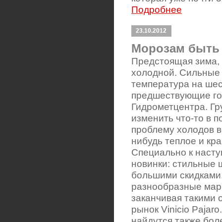
Подробнее
23.10.2012
Морозам быть 
Предстоящая зима, 
холодной. Сильные 
температура на шес
предшествующие год
Гидрометцентра. Гру
изменить что-то в 
проблему холодов вс
нибудь теплое и кр
Специально к наст
новинки: стильные ш
большими скидками
разнообразные марк
заканчивая такими 
рынок Vinicio Pajaro
найдутся также бол