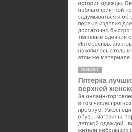
история одежды. Ве
неблагоприятной пр
задумываться и об 
первые изделия др
достаточно быстро
тканевые одеяния с
Интересных фактов 
накопилось столь мн
этом же материале 
26.06.2011
Пятерка лучши
верхней женск
За онлайн-торговле
в том числе прогноз
премиум. Узкоспец
обувь, магазины, т
детской одеждой, в
жители небольших 