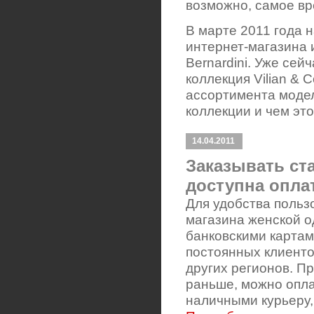
возможно, самое в
В марте 2011 года 
интернет-магазина 
Bernardini. Уже сей
коллекция Vilian &
ассортимента модел
коллекции и чем эт
14.04.2011
Заказывать ста
доступна опла
Для удобства польз
магазина женской о
банковскими картам
постоянных клиентов
других регионов. Пр
раньше, можно опла
наличными курьеру, 