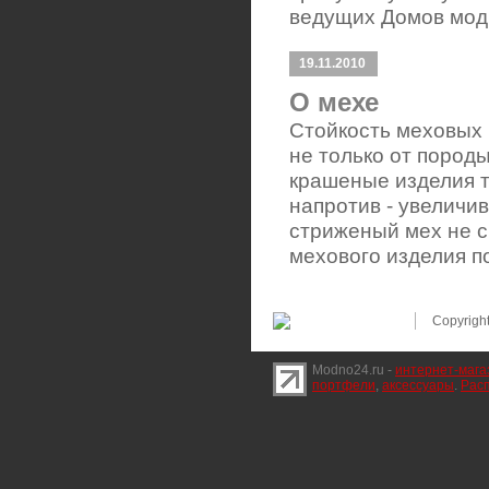
ведущих Домов мод
19.11.2010
О мехе
Стойкость меховых 
не только от породы
крашеные изделия т
напротив - увеличив
стриженый мех не с
мехового изделия п
Copyrigh
Modno24.ru -
интернет-мага
портфели
,
аксессуары
.
Расп