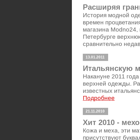
Расширяя гра
История модной оде
времен процветания
магазина Modno24, 
Петербурге верхнюю
сравнительно неда
13.01.2011
Итальянскую м
Накануне 2011 года
верхней одежды. Ра
известных итальян
Подробнее
21.11.2010
Хит 2010 - ме
Кожа и меха, эти м
присутствуют буква