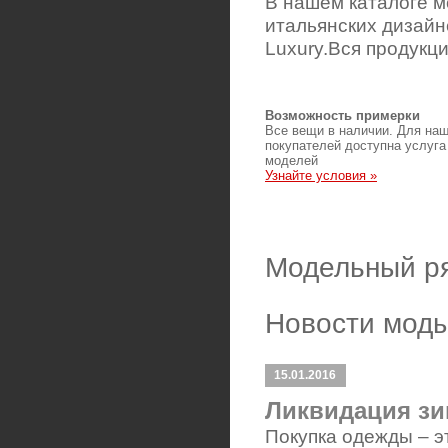
В нашем каталоге м
итальянских дизайн
Luxury.Вся продукц
Возможность примерки
Все вещи в наличии. Для на
покупателей доступна услуга
моделей
Узнайте условия »
Модельный р
Новости мод
15.01.2016
Ликвидация зи
Покупка одежды – э