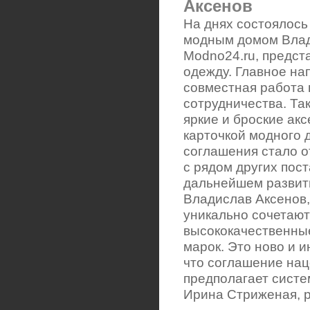
Аксенов
На днях состоялось
модным домом Влад
Modno24.ru, предст
одежду. Главное на
совместная работа 
сотрудничества. Та
яркие и броские ак
карточкой модного 
соглашения стало 
с рядом других пос
дальнейшем развити
Владислав Аксенов,
уникально сочетают
высококачественные
марок. Это ново и 
что соглашение нац
предполагает систе
Ирина Стриженая, р