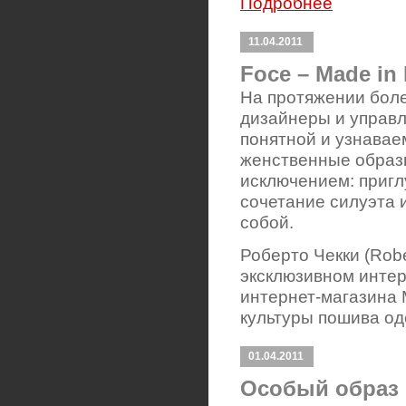
Подробнее
11.04.2011
Foce – Made in I
На протяжении боле
дизайнеры и управ
понятной и узнавае
женственные образы
исключением: пригл
сочетание силуэта 
собой.
Роберто Чекки (Rob
эксклюзивном интер
интернет-магазина 
культуры пошива о
01.04.2011
Особый образ 