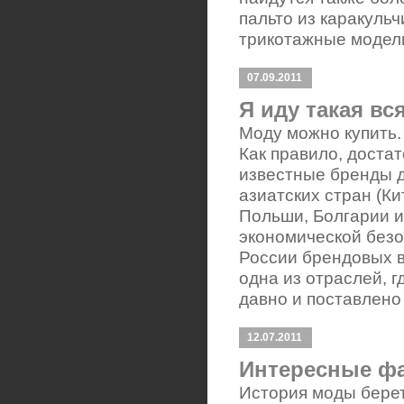
пальто из каракульч
трикотажные модел
07.09.2011
Я иду такая в
Моду можно купить. 
Как правило, доста
известные бренды 
азиатских стран (Ки
Польши, Болгарии и
экономической без
России брендовых в
одна из отраслей, 
давно и поставлено
12.07.2011
Интересные фа
История моды берет 