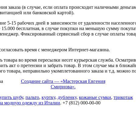
ния заказа (в случае, если оплата происходит наличными деньга
квитанцией или банковской картой).
ие 5-15 рабочих дней в зависимости от удаленности населенног
15.000 бесплатная, в случае покупки на меньшую сумму покупат
 менеджер. Фиксированный сервисный сбор в случае оплаты то
 согласовать время с менеджером Интернет-магазина.
ь товара во время пересылки несет курьерская служба. Осматрива
вить акт о претензии и забрать товар. В этом случае мы в ближа
го товара, неправильно укомплетованного заказа и т.д. можно по
ва
Создание сайта — «Мастерская Евгения
Смирнова».
упить шубу
,
пальто
,
куртку
,
дубленку
,
кожаные сумки
,
трикотаж
на модную одежду из Италии
. +7 (812) 000-00-00