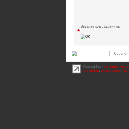
Введите код с картинки:
*
Copyrigh
Modno24.ru -
интернет-мага
портфели
,
аксессуары
.
Расп